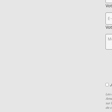
Vot
Vot
J
Les 
Amen
sur 
de c