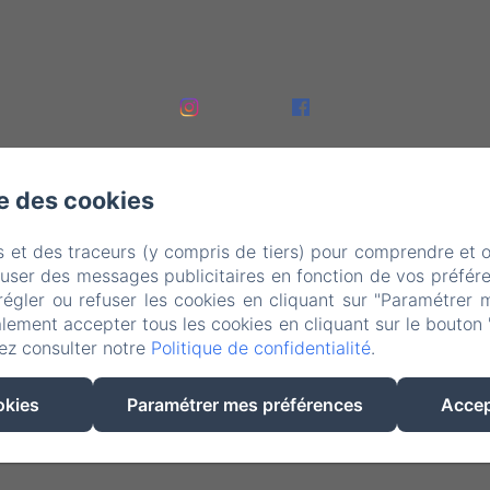
se des cookies
s et des traceurs (y compris de tiers) pour comprendre et 
fuser des messages publicitaires en fonction de vos préfére
régler ou refuser les cookies en cliquant sur "Paramétrer 
lement accepter tous les cookies en cliquant sur le bouton 
EN
FR
NL
ez consulter notre
Politique de confidentialité
.
Créé par Amenitiz
okies
Paramétrer mes préférences
Accep
Conditions Générales de Vente