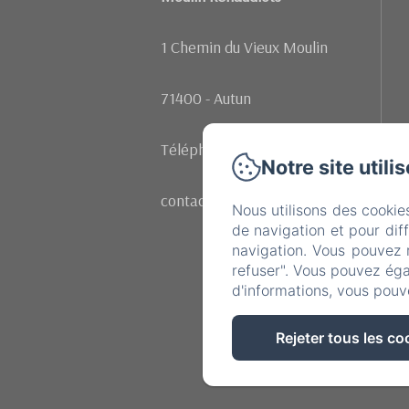
1 Chemin du Vieux Moulin
71400 - Autun
Téléphone: +33 (0)602107342
Notre site utili
contact@moulinrenaudiots.com
Nous utilisons des cookie
de navigation et pour dif
navigation. Vous pouvez 
refuser". Vous pouvez éga
d'informations, vous pouv
Rejeter tous les co