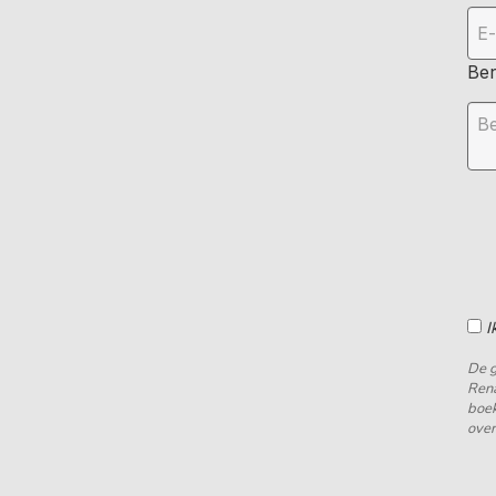
Ber
I
De g
Rena
boek
over