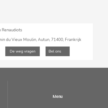
 Renaudiots
in du Vieux Moulin, Autun, 71400, Frankrijk
De weg vragen
Bel ons
Menu