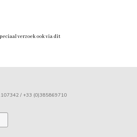
peciaal verzoek ook via dit
02107342
/ +33 (0)385869710