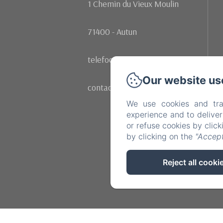
1 Chemin du Vieux Moulin
71400 - Autun
telefoon: +33 (0)602107342
Our website us
contact@moulinrenaudiots.com
We use cookies and tra
experience and to delive
or refuse cookies by clic
by clicking on the
"Accept
Reject all cooki