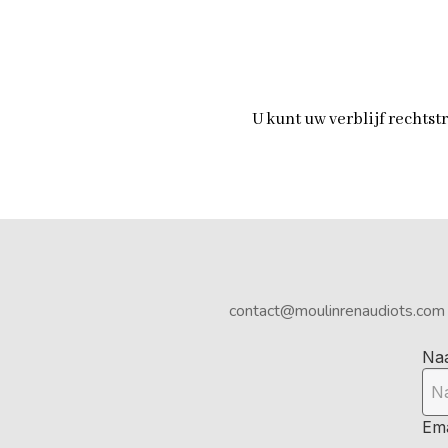
U kunt uw verblijf rechtst
contact@moulinrenaudiots.com
Na
Ema