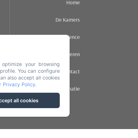
Home
De Kamers
Ambience
Dineren
 optimize your browsing
Contact
rofile. You can configure
can also accept all cookies
ur
Privacy Policy
.
Wettelijke informatie
ccept all cookies