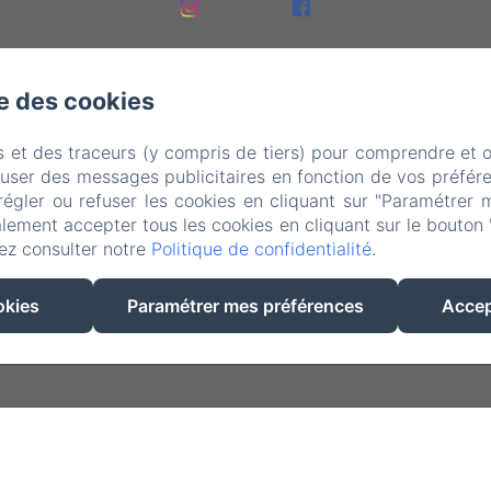
se des cookies
s et des traceurs (y compris de tiers) pour comprendre et 
fuser des messages publicitaires en fonction de vos préfére
régler ou refuser les cookies en cliquant sur "Paramétrer 
lement accepter tous les cookies en cliquant sur le bouton 
EN
FR
NL
ez consulter notre
Politique de confidentialité
.
Créé par Amenitiz
okies
Paramétrer mes préférences
Accep
Conditions Générales de Vente