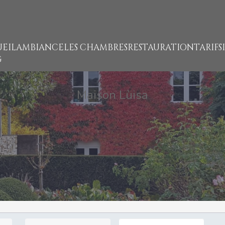
EIL
AMBIANCE
LES CHAMBRES
RESTAURATION
TARIFS
G
Maison Lùisa