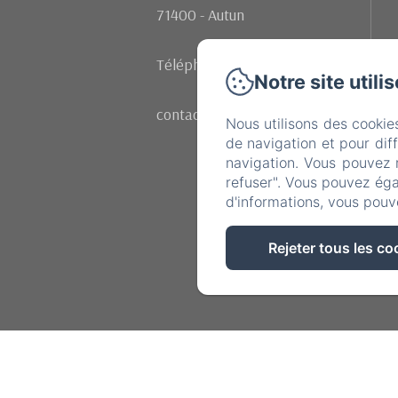
71400 - Autun
Téléphone: +33 (0)602107342
Notre site utili
contact@moulinrenaudiots.com
Nous utilisons des cookie
de navigation et pour dif
navigation. Vous pouvez 
refuser". Vous pouvez éga
d'informations, vous pouv
Rejeter tous les co