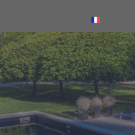
ccueil
Ambiance
Les chambres
Restaurat
os Autres Logements
Blog