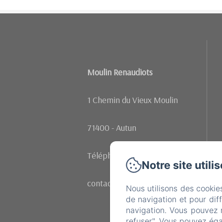
Moulin Renaudiots
1 Chemin du Vieux Moulin
71400 - Autun
Téléphone: +33 (0)602107342
Notre site utili
contact@moulinrenaudiots.com
Nous utilisons des cookie
de navigation et pour dif
navigation. Vous pouvez 
refuser". Vous pouvez éga