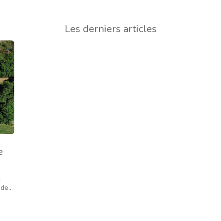
Les derniers articles
e
t
ade