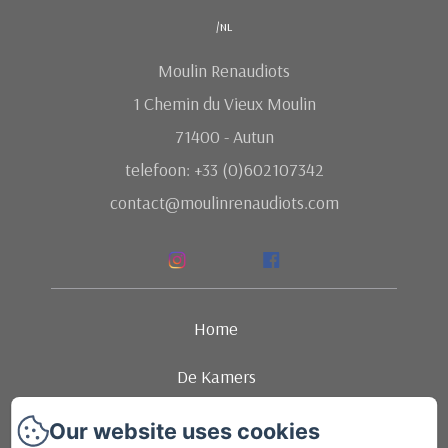
/nl
Moulin Renaudiots
1 Chemin du Vieux Moulin
71400 - Autun
telefoon: +33 (0)602107342
contact@moulinrenaudiots.com
Home
De Kamers
Ambience
Our website uses cookies