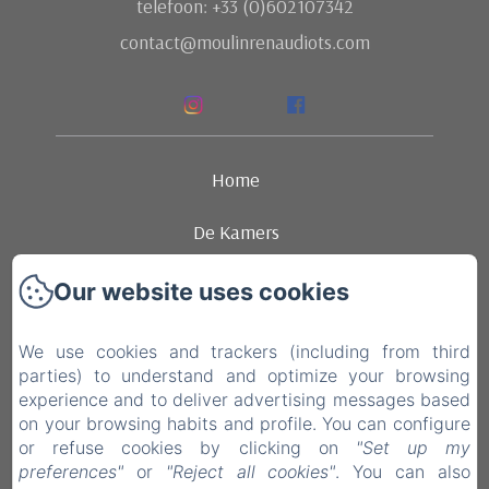
telefoon: +33 (0)602107342
contact@moulinrenaudiots.com
Home
De Kamers
Ambience
Our website uses cookies
Dineren
We use cookies and trackers (including from third
parties) to understand and optimize your browsing
Contact
experience and to deliver advertising messages based
on your browsing habits and profile. You can configure
Wettelijke informatie
or refuse cookies by clicking on
"Set up my
preferences"
or
"Reject all cookies"
. You can also